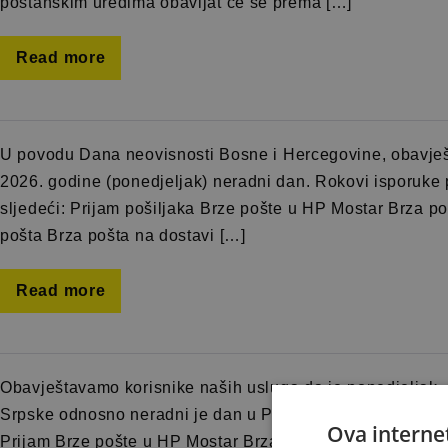
poštanskim uredima obavljat će se prema […]
Read more
U povodu Dana neovisnosti Bosne i Hercegovine, obavješ
2026. godine (ponedjeljak) neradni dan. Rokovi isporuke
sljedeći: Prijam pošiljaka Brze pošte u HP Mostar Brza p
pošta Brza pošta na dostavi […]
Read more
Obavještavamo korisnike naših usluga da je ponedjeljak, 
Srpske odnosno neradni je dan u Poštama Srpskim. U skla
Ova internet
Prijam Brze pošte u HP Mostar Brza pošta na dostavi Pošt