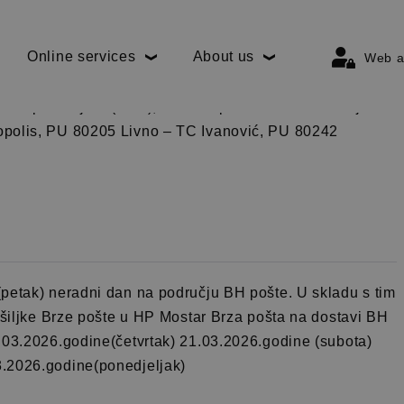
Online services
About us
Web a
026. godine (četvrtak) neradni dan u Hercegbosanskoj
vnom području 3 (HBŽ), osim za poštanske urede koji se
opolis, PU 80205 Livno – TC Ivanović, PU 80242
petak) neradni dan na području BH pošte. U skladu s tim
ošiljke Brze pošte u HP Mostar Brza pošta na dostavi BH
.03.2026.godine(četvrtak) 21.03.2026.godine (subota)
3.2026.godine(ponedjeljak)