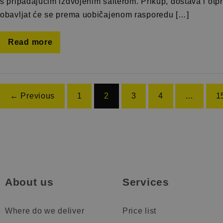
s pripadajućim izdvojenim šalterom. Prikup, dostava i ot
obavljat će se prema uobičajenom rasporedu […]
Read more
← Previous
1
2
3
4
…
1
About us
Services
Where do we deliver
Price list