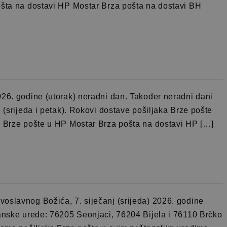
ošta na dostavi HP Mostar Brza pošta na dostavi BH
026. godine (utorak) neradni dan. Također neradni dani
 (srijeda i petak). Rokovi dostave pošiljaka Brze pošte
a Brze pošte u HP Mostar Brza pošta na dostavi HP […]
oslavnog Božića, 7. siječanj (srijeda) 2026. godine
tanske urede: 76205 Seonjaci, 76204 Bijela i 76110 Brčko