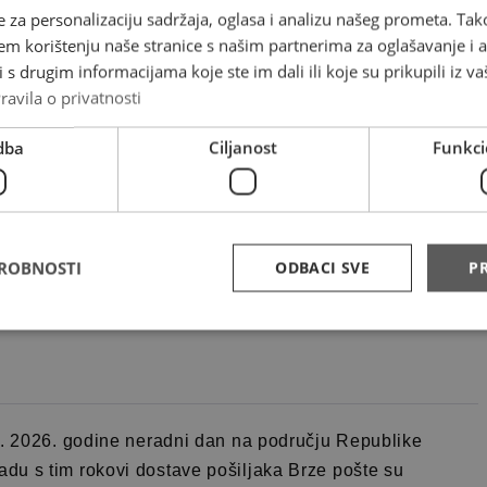
e za personalizaciju sadržaja, oglasa i analizu našeg prometa. Tak
em korištenju naše stranice s našim partnerima za oglašavanje i an
s drugim informacijama koje ste im dali ili koje su prikupili iz va
ravila o privatnosti
dba
Ciljanost
Funkci
onedjeljak) 2026. godine neradni dan u općini Odžak.
ud, 76297 Gornji Svilaj i 76298 Donji Svilaj. Prikup,
m uredima obavljat će se prema uobičajenom rasporedu
DROBNOSTI
ODBACI SVE
PR
1. 2026. godine neradni dan na području Republike
du s tim rokovi dostave pošiljaka Brze pošte su