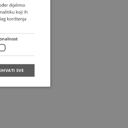
ođer dijelimo
alitiku koji ih
šeg korištenja
onalnost
IHVATI SVE