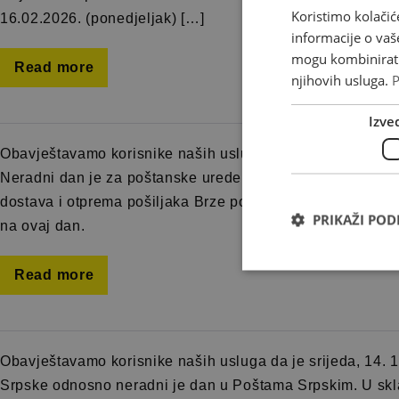
Koristimo kolačić
16.02.2026. (ponedjeljak) […]
informacije o vaš
mogu kombinirati 
Read more
njihovih usluga.
P
Izve
Obavještavamo korisnike naših usluga da je 9. veljače (p
Neradni dan je za poštanske urede: 76290 Odžak, 76292 Pr
dostava i otprema pošiljaka Brze pošte u ovim poštanski
PRIKAŽI PO
na ovaj dan.
Read more
Obavještavamo korisnike naših usluga da je srijeda, 14. 
Srpske odnosno neradni je dan u Poštama Srpskim. U skla