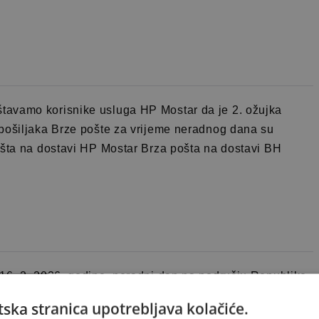
tavamo korisnike usluga HP Mostar da je 2. ožujka
 pošiljaka Brze pošte za vrijeme neradnog dana su
ošta na dostavi HP Mostar Brza pošta na dostavi BH
16. 2. 2026. godine, neradni dan na području Republike
du s tim rokovi dostave pošiljaka Brze pošte su: RB
ska stranica upotrebljava kolačiće.
e Srpske 1. 14.02.2026. (subota) 17.02.2026. (utorak) 2.