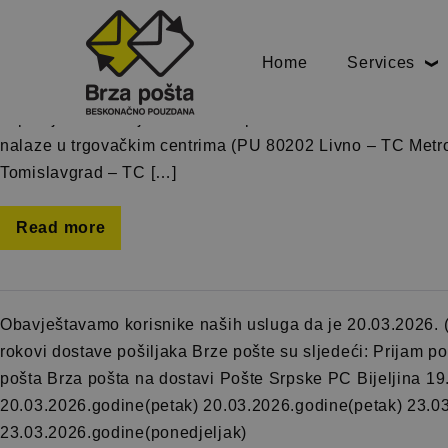
Kategorija:
Brza pošta
Home
Services
Obavještavamo korisnike naših usluga da je 26. ožujka 2
županiji. Neradni je dan za sve poštanske urede u Poslo
nalaze u trgovačkim centrima (PU 80202 Livno – TC Metr
Tomislavgrad – TC […]
Read more
Obavještavamo korisnike naših usluga da je 20.03.2026. (
rokovi dostave pošiljaka Brze pošte su sljedeći: Prijam p
pošta Brza pošta na dostavi Pošte Srpske PC Bijeljina 19
20.03.2026.godine(petak) 20.03.2026.godine(petak) 23.0
23.03.2026.godine(ponedjeljak)