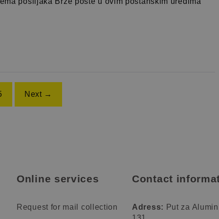
prema pošiljaka Brze pošte u ovim poštanskim uredima
5
Next →
Online services
Contact informa
Request for mail collection
Adress:
Put za Alumin
131