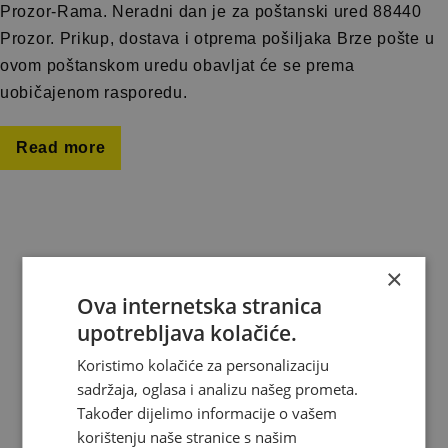
Prozor-Rama. Neradni dan je za poštanski ured 88440
Prozor. Prikup, dostava i otprema pošiljaka Brze pošte u
ovom poštanskom uredu obavljat će se prema
uobičajenom rasporedu.
Read more
×
About us
Ova internetska stranica
Where do we deliver
upotrebljava kolačiće.
Koristimo kolačiće za personalizaciju
News
sadržaja, oglasa i analizu našeg prometa.
Contact
Također dijelimo informacije o vašem
korištenju naše stranice s našim