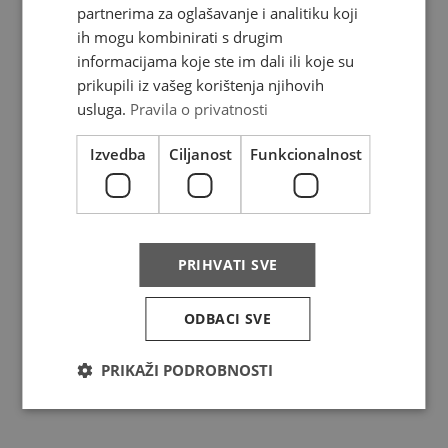
FAQ
partnerima za oglašavanje i analitiku koji
ih mogu kombinirati s drugim
Complaints
informacijama koje ste im dali ili koje su
prikupili iz vašeg korištenja njihovih
Privacy policy
usluga.
Pravila o privatnosti
Izvedba
Ciljanost
Funkcionalnost
Services
Price list
PRIHVATI SVE
Track & trace
Aditional services
ODBACI SVE
Packaging
PRIKAŽI PODROBNOSTI
Contracting services