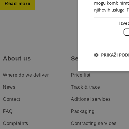
mogu kombinirati 
Read more
njihovih usluga.
P
Izve
PRIKAŽI PO
About us
Services
Where do we deliver
Price list
News
Track & trace
Contact
Aditional services
FAQ
Packaging
Complaints
Contracting services