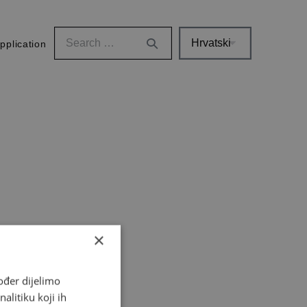
pplication
×
ođer dijelimo
alitiku koji ih