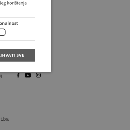
šeg korištenja
onalnost
IHVATI SVE
tion
Follow us
ij
t.ba