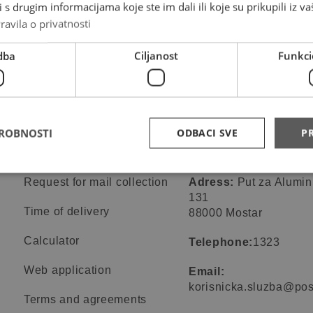
s drugim informacijama koje ste im dali ili koje su prikupili iz va
ravila o privatnosti
dba
Ciljanost
Funkci
DROBNOSTI
ODBACI SVE
PR
Online services
Contact informa
Request for mail collection
Adress:
Put za Alumin
131
Time of delivery
88000 Mostar
Calculator
Telephone:
1323
Web application
Email:
korisnicka.sluzba@pos
Terms and agreements