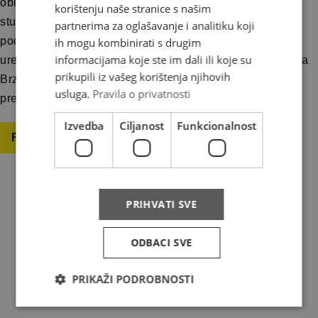
obilježavanja Dana oslobođenja općine Kupres , 3.
korištenju naše stranice s našim
studenog 2025. godine (ponedjeljak) neradni dan na
partnerima za oglašavanje i analitiku koji
području općine Kupres. Neradni dan je za poštanske
ih mogu kombinirati s drugim
informacijama koje ste im dali ili koje su
urede 80320 Kupres Prikup, dostava i otprema pošiljaka
prikupili iz vašeg korištenja njihovih
Brze pošte u ovim poštanskim uredima obavljat će se
usluga.
Pravila o privatnosti
prema uobičajenom rasporedu.
Izvedba
Ciljanost
Funkcionalnost
Read more
PRIHVATI SVE
About us
ODBACI SVE
Where do we deliver
PRIKAŽI PODROBNOSTI
News