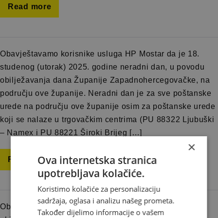
Read more
Obavještavamo korisnike usluga HP Mostar da je 18.
studenog (utorak) 2025. godine neradni dan, u povodu
obilježavanja dana Županije Zapadnohercegovačke, na
području ove županije. Neradni dan je za sve poštanske
urede na području ove županije osim za poštanske urede
koji se nalaze u trgovačkim centrima (PU 88322 Ljubuški
– Namex i PU 88221 Široki Brijeg […]
×
Ova internetska stranica
Read more
upotrebljava kolačiće.
Koristimo kolačiće za personalizaciju
sadržaja, oglasa i analizu našeg prometa.
Obavještavamo korisnike naših usluga da je povodom
Također dijelimo informacije o vašem