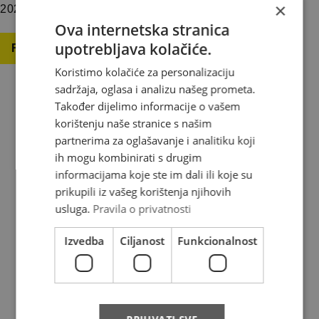
×
2025. godine (srijeda – […]
Ova internetska stranica
upotrebljava kolačiće.
Read more
Koristimo kolačiće za personalizaciju
sadržaja, oglasa i analizu našeg prometa.
Također dijelimo informacije o vašem
korištenju naše stranice s našim
About us
partnerima za oglašavanje i analitiku koji
ih mogu kombinirati s drugim
informacijama koje ste im dali ili koje su
Where do we deliver
prikupili iz vašeg korištenja njihovih
News
usluga.
Pravila o privatnosti
Contact
Izvedba
Ciljanost
Funkcionalnost
FAQ
Complaints