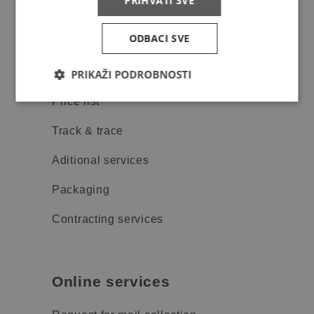
PRIHVATI SVE
Privacy policy
ODBACI SVE
Services
PRIKAŽI PODROBNOSTI
Price list
Track & trace
Aditional services
Packaging
Contracting services
Online services