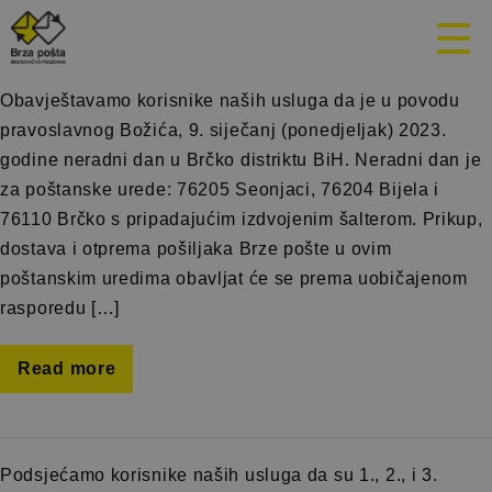
Mjesec:
Decembar 2022.
Obavještavamo korisnike naših usluga da je u povodu
pravoslavnog Božića, 9. siječanj (ponedjeljak) 2023.
godine neradni dan u Brčko distriktu BiH. Neradni dan je
za poštanske urede: 76205 Seonjaci, 76204 Bijela i
76110 Brčko s pripadajućim izdvojenim šalterom. Prikup,
dostava i otprema pošiljaka Brze pošte u ovim
poštanskim uredima obavljat će se prema uobičajenom
rasporedu […]
Read more
Podsjećamo korisnike naših usluga da su 1., 2., i 3.