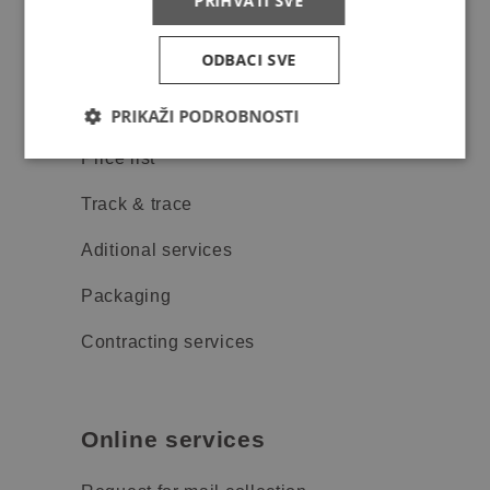
PRIHVATI SVE
Privacy policy
ODBACI SVE
Services
PRIKAŽI PODROBNOSTI
Price list
Track & trace
Aditional services
Packaging
Contracting services
Online services