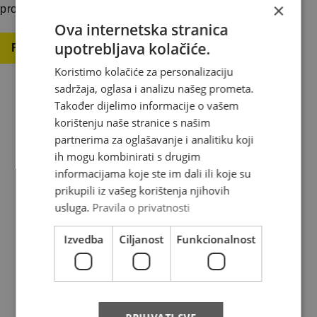
×
prosinca (subota) 2022. godine […]
Ova internetska stranica
upotrebljava kolačiće.
Read more
Koristimo kolačiće za personalizaciju
sadržaja, oglasa i analizu našeg prometa.
Također dijelimo informacije o vašem
korištenju naše stranice s našim
About us
partnerima za oglašavanje i analitiku koji
ih mogu kombinirati s drugim
informacijama koje ste im dali ili koje su
Where do we deliver
prikupili iz vašeg korištenja njihovih
News
usluga.
Pravila o privatnosti
Contact
Izvedba
Ciljanost
Funkcionalnost
FAQ
Complaints