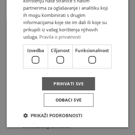
korištenju naše stranice s našim
partnerima za oglašavanje i analitiku koji
FAQ
ih mogu kombinirati s drugim
Complaints
informacijama koje ste im dali ili koje su
prikupili iz vašeg korištenja njihovih
Privacy policy
usluga.
Pravila o privatnosti
Izvedba
Ciljanost
Funkcionalnost
Services
Price list
PRIHVATI SVE
Track & trace
ODBACI SVE
Aditional services
Packaging
PRIKAŽI PODROBNOSTI
Contracting services