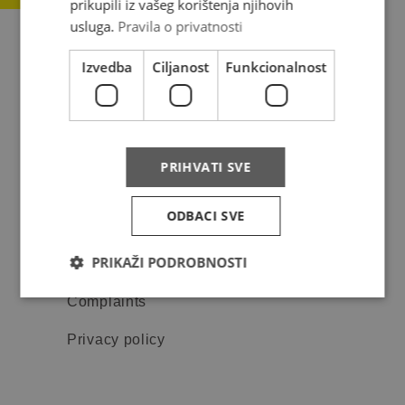
prikupili iz vašeg korištenja njihovih
usluga.
Pravila o privatnosti
Izvedba
Ciljanost
Funkcionalnost
About us
Where do we deliver
PRIHVATI SVE
News
ODBACI SVE
Contact
PRIKAŽI PODROBNOSTI
FAQ
Complaints
Privacy policy