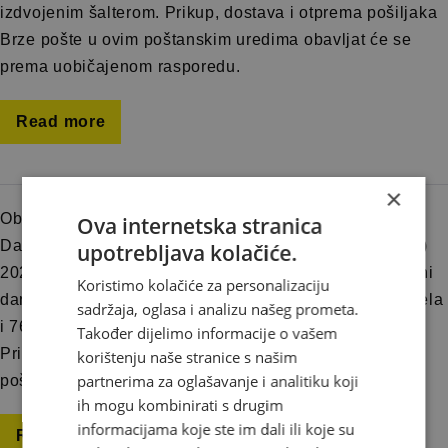
izdvojenim šalterom. Prikup, dostava i otprema pošiljaka
Brze pošte u ovim poštanskim uredima obavljat će se
prema uobičajenom rasporedu.
Read more
×
Obavještavamo korisnike naših usluga da je u povodu
Ova internetska stranica
Dana uspostave Brčko distrikta, 9. ožujka (ponedjeljak)
upotrebljava kolačiće.
2026. godine neradni dan u Brčko distriktu BiH. Neradni
Koristimo kolačiće za personalizaciju
dan je za poštanske urede: 76205 Seonjaci, 76204 Bijela
sadržaja, oglasa i analizu našeg prometa.
i 76110 Brčko s pripadajućim izdvojenim šalterom.
Također dijelimo informacije o vašem
Prikup, dostava i otprema pošiljaka Brze pošte u ovim
korištenju naše stranice s našim
partnerima za oglašavanje i analitiku koji
poštanskim uredima obavljat će se prema […]
ih mogu kombinirati s drugim
informacijama koje ste im dali ili koje su
Read more