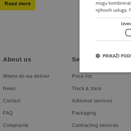
mogu kombinirati 
Read more
njihovih usluga.
P
Izve
PRIKAŽI PO
About us
Services
Where do we deliver
Price list
News
Track & trace
Contact
Aditional services
FAQ
Packaging
Complaints
Contracting services