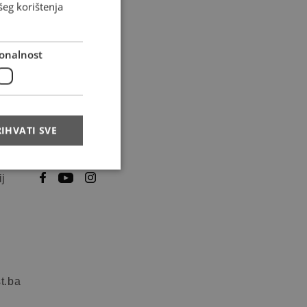
šeg korištenja
onalnost
IHVATI SVE
tion
Follow us
ij
t.ba