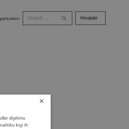
pplication
×
ođer dijelimo
alitiku koji ih