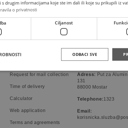
s drugim informacijama koje ste im dali ili koje su prikupili iz va
ravila o privatnosti
dba
Ciljanost
Funkci
DROBNOSTI
ODBACI SVE
PR
Online services
Contact informa
Request for mail collection
Adress:
Put za Alumin
131
Time of delivery
88000 Mostar
Calculator
Telephone:
1323
Web application
Email:
korisnicka.sluzba@pos
Terms and agreements