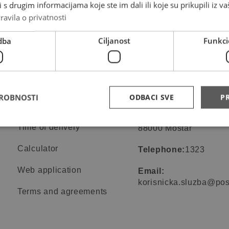
s drugim informacijama koje ste im dali ili koje su prikupili iz va
ravila o privatnosti
dba
Ciljanost
Funkci
Online services
Contact informa
DROBNOSTI
ODBACI SVE
PR
Request for mail collection
Adress:
Put za Alumin
131
Time of delivery
88000 Mostar
Calculator
Telephone:
1323
Web application
Email:
korisnicka.sluzba@pos
Terms and agreements