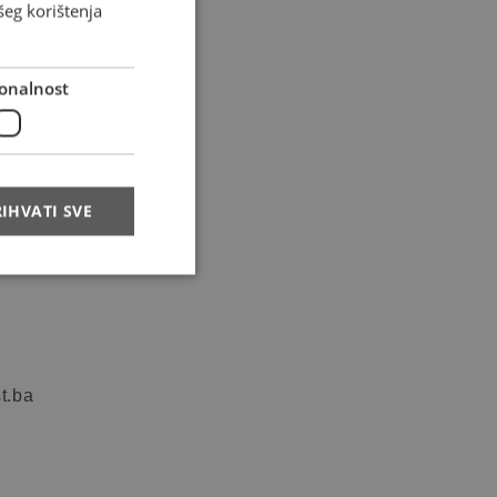
šeg korištenja
onalnost
tion
Follow us
IHVATI SVE
ij
t.ba