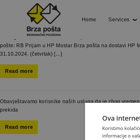
Mjesec:
Oktobar 2024.
Home
Services
Obavještavamo korisnike naših usluga da je povodom vjer
2024.godine, neradni dan za sve poštanske urede. U skladu
pošte: RB Prijam u HP Mostar Brza pošta na dostavi HP M
31.10.2024. (četvrtak) […]
Read more
Obavještavamo korisnike naših usluga da je zbog vremen
prekida
Ova internet
Read more
Koristimo kolačić
informacije o vaš