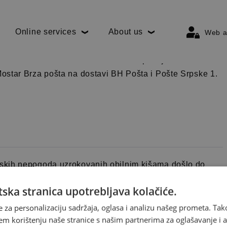
Online services
About us
Web a
skog blagdana Svih svetih, petak 1. studenog
 s tim definirani su rokovi dostave pošiljaka Brze
ostar Brza pošta na dostavi BH Pošta i Pošte Srpske 1.
skih nepogoda uzrokovanih obilnim kišama došlo do
ska stranica upotrebljava kolačiće.
e za personalizaciju sadržaja, oglasa i analizu našeg prometa. Tak
em korištenju naše stranice s našim partnerima za oglašavanje i an