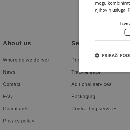
mogu kombinirati 
njihovih usluga.
P
Izve
About us
Services
PRIKAŽI PO
Where do we deliver
Price list
News
Track & trace
Contact
Aditional services
FAQ
Packaging
Complaints
Contracting services
Privacy policy