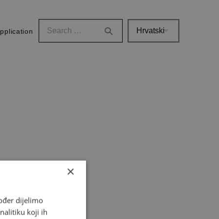
pplication
×
ođer dijelimo
alitiku koji ih