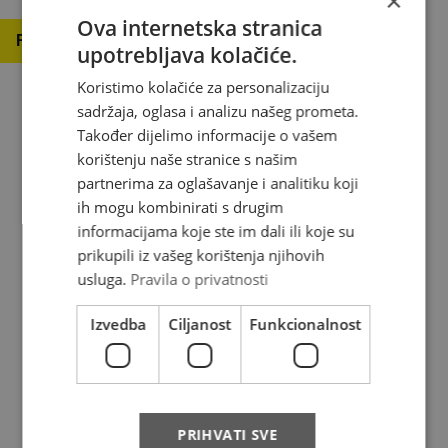
×
Ova internetska stranica
Read more
upotrebljava kolačiće.
Koristimo kolačiće za personalizaciju
sadržaja, oglasa i analizu našeg prometa.
Također dijelimo informacije o vašem
korištenju naše stranice s našim
About us
partnerima za oglašavanje i analitiku koji
ih mogu kombinirati s drugim
Where do we deliver
informacijama koje ste im dali ili koje su
prikupili iz vašeg korištenja njihovih
News
usluga.
Pravila o privatnosti
Contact
Izvedba
Ciljanost
Funkcionalnost
FAQ
Complaints
Privacy policy
PRIHVATI SVE