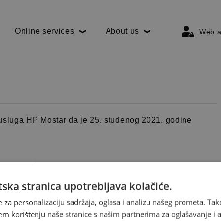
Online services
About us
Web a
jenja u dostavi
sluga HP Mostar da je 25. studenog 2021. godine
ska stranica upotrebljava kolačiće.
e za personalizaciju sadržaja, oglasa i analizu našeg prometa. Tak
četvrtak) 2021. godine neradni dan, u povodu
em korištenju naše stranice s našim partnerima za oglašavanje i an