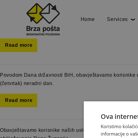
Mjesec:
Novembar 2021.
Home
Services
Obavještavamo korisnike naših usluga da su moguća kašn
Read more
Povodom Dana državnosti BiH, obavještavamo korisnike u
(četvrtak) neradni dan.
Read more
Ova internet
Koristimo kolačić
Obavještavamo korisnike naših usluga da je 18. studeni (
informacije o vaš