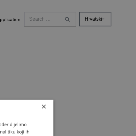
pplication
×
ođer dijelimo
alitiku koji ih