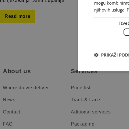
obilježavanja Dana Županije
mogu kombinirati 
njihovih usluga.
P
Read more
Izve
PRIKAŽI PO
About us
Services
Where do we deliver
Price list
News
Track & trace
Contact
Aditional services
FAQ
Packaging