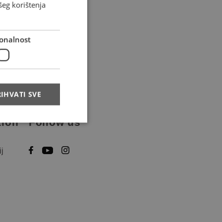
šeg korištenja
onalnost
IHVATI SVE
tion
Follow us
ij