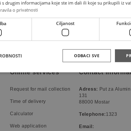
s drugim informacijama koje ste im dali ili koje su prikupili iz va
ravila o privatnosti
dba
Ciljanost
Funkci
DROBNOSTI
ODBACI SVE
PR
Online services
Contact informa
Request for mail collection
Adress:
Put za Alumin
131
Time of delivery
88000 Mostar
Calculator
Telephone:
1323
Web application
Email: