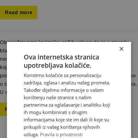
Read more
Obavještavamo korisnike naših usluga da je u povodu
×
blagdana Tijelova, četvrtak 8. lipnja 2023. godine,
Ova internetska stranica
neradni za sve poštanske urede osim poštanskih ureda
upotrebljava kolačiće.
koji se nalaze u trgovačkim centrima. Radno vrijeme
Koristimo kolačiće za personalizaciju
poštanskih ureda u trgovačkim centrima organizirat će se
sadržaja, oglasa i analizu našeg prometa.
u skladu s izmjenama radnog vremena trgovačkog centra.
Također dijelimo informacije o vašem
U skladu s tim, rokovi dostave pošiljaka Brze […]
korištenju naše stranice s našim
partnerima za oglašavanje i analitiku koji
Read more
ih mogu kombinirati s drugim
informacijama koje ste im dali ili koje su
prikupili iz vašeg korištenja njihovih
usluga.
Pravila o privatnosti