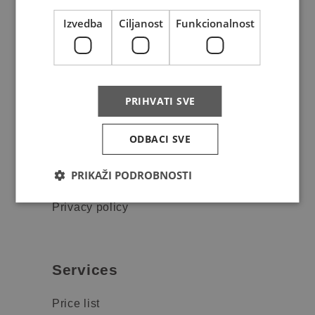
Izvedba
Ciljanost
Funkcionalnost
About us
Where do we deliver
News
PRIHVATI SVE
Contact
ODBACI SVE
FAQ
PRIKAŽI PODROBNOSTI
Complaints
Privacy policy
Services
Price list