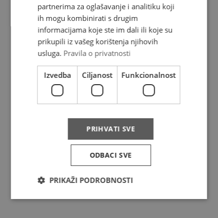
FAQ
partnerima za oglašavanje i analitiku koji
ih mogu kombinirati s drugim
Complaints
informacijama koje ste im dali ili koje su
prikupili iz vašeg korištenja njihovih
Privacy policy
usluga.
Pravila o privatnosti
Izvedba
Ciljanost
Funkcionalnost
Services
Price list
PRIHVATI SVE
Track & trace
Aditional services
ODBACI SVE
Packaging
PRIKAŽI PODROBNOSTI
Contracting services