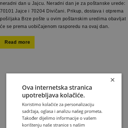
neradni dan u Jajcu. Neradni dan je za poštanske urede:
70101 Jajce i 70204 Divičani. Prikup, dostava i otprema
pošiljaka Brze pošte u ovim poštanskim uredima obavljat
će se prema uobičajenom rasporedu na ovaj dan.
Read more
×
About us
Ova internetska stranica
Where do we deliver
upotrebljava kolačiće.
Koristimo kolačiće za personalizaciju
News
sadržaja, oglasa i analizu našeg prometa.
Contact
Također dijelimo informacije o vašem
korištenju naše stranice s našim