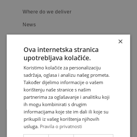
Where do we deliver
News
Contact
×
Ova internetska stranica
FAQ
upotrebljava kolačiće.
Complaints
Koristimo kolačiće za personalizaciju
sadržaja, oglasa i analizu našeg prometa.
Privacy policy
Također dijelimo informacije o vašem
korištenju naše stranice s našim
partnerima za oglašavanje i analitiku koji
Services
ih mogu kombinirati s drugim
informacijama koje ste im dali ili koje su
Price list
prikupili iz vašeg korištenja njihovih
usluga.
Pravila o privatnosti
Track & trace