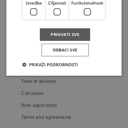
Izvedba
Ciljanost
Funkcionalnost
Aditional services
Packaging
Contracting services
PRIHVATI SVE
ODBACI SVE
Online services
PRIKAŽI PODROBNOSTI
Request for mail collection
Time of delivery
Calculator
Web application
Terms and agreements