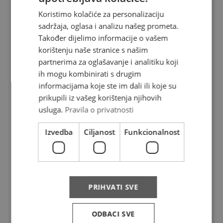
Koristimo kolačiće za personalizaciju
About us
sadržaja, oglasa i analizu našeg prometa.
Također dijelimo informacije o vašem
korištenju naše stranice s našim
Where do we deliver
partnerima za oglašavanje i analitiku koji
News
ih mogu kombinirati s drugim
informacijama koje ste im dali ili koje su
Contact
prikupili iz vašeg korištenja njihovih
usluga.
Pravila o privatnosti
FAQ
Izvedba
Ciljanost
Funkcionalnost
Complaints
Privacy policy
PRIHVATI SVE
Services
ODBACI SVE
Price list