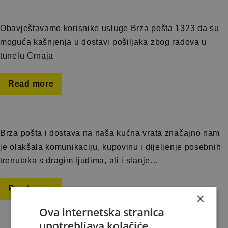
Obavještavamo korisnike usluge Brza pošta 1323 da su
moguća kašnjenja u dostavi pošiljaka zbog radova u
tunelu Crnaja
Read more
Brza pošta i dostava na naša kućna vrata značajno nam
je olakšala komunikaciju, kupovinu i dijeljenje posebnih
trenutaka s dragim ljudima, ali i slanje…
Read more
×
Ova internetska stranica
upotrebljava kolačiće.