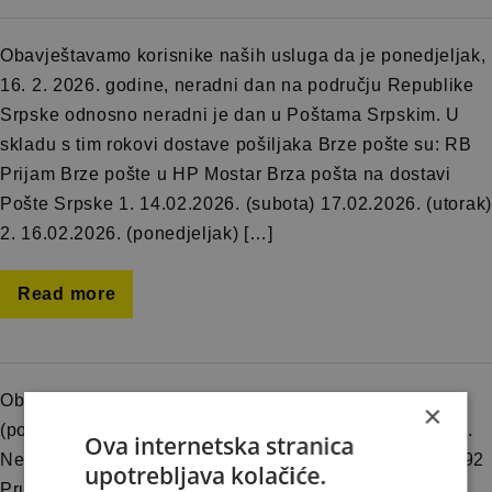
Obavještavamo korisnike naših usluga da je ponedjeljak,
16. 2. 2026. godine, neradni dan na području Republike
Srpske odnosno neradni je dan u Poštama Srpskim. U
skladu s tim rokovi dostave pošiljaka Brze pošte su: RB
Prijam Brze pošte u HP Mostar Brza pošta na dostavi
Pošte Srpske 1. 14.02.2026. (subota) 17.02.2026. (utorak)
2. 16.02.2026. (ponedjeljak) […]
Read more
Obavještavamo korisnike naših usluga da je 9. veljače
×
(ponedjeljak) 2026. godine neradni dan u općini Odžak.
Ova internetska stranica
Neradni dan je za poštanske urede: 76290 Odžak, 76292
upotrebljava kolačiće.
Prud, 76297 Gornji Svilaj i 76298 Donji Svilaj. Prikup,