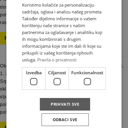
Koristimo kolačiće za personalizaciju
dostava i otprema pošiljaka Brze pošte u ovim
sadržaja, oglasa i analizu našeg prometa.
poštanskim uredima obavljat će se prema uobičajenom
Također dijelimo informacije o vašem
rasporedu na ovaj dan.
korištenju naše stranice s našim
partnerima za oglašavanje i analitiku koji
Read more
ih mogu kombinirati s drugim
informacijama koje ste im dali ili koje su
prikupili iz vašeg korištenja njihovih
usluga.
Pravila o privatnosti
Obavještavamo korisnike naših usluga da je srijeda, 14.
Izvedba
Ciljanost
Funkcionalnost
1. 2026. godine neradni dan na području Republike
Srpske odnosno neradni je dan u Poštama Srpskim. U
skladu s tim rokovi dostave pošiljaka Brze pošte su
sljedeći: Prijam pošiljaka Brze Pošte u HP Mostar Brza
PRIHVATI SVE
pošta na dostavi HP Mostar Brza pošta na dostavi BH
pošta Brza […]
ODBACI SVE
Read more