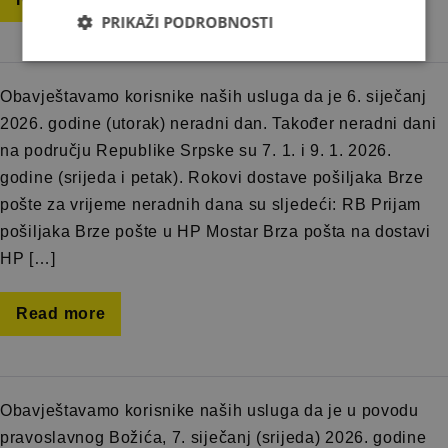
PRIKAŽI PODROBNOSTI
Obavještavamo korisnike naših usluga da je 6. siječanj
2026. godine (utorak) neradni dan. Također neradni dani
na području Republike Srpske su 7. 1. i 9. 1. 2026.
godine (srijeda i petak). Rokovi dostave pošiljaka Brze
pošte za vrijeme neradnih dana su sljedeći: RB Prijam
pošiljaka Brze pošte u HP Mostar Brza pošta na dostavi
HP […]
Read more
Obavještavamo korisnike naših usluga da je u povodu
pravoslavnog Božića, 7. siječanj (srijeda) 2026. godine