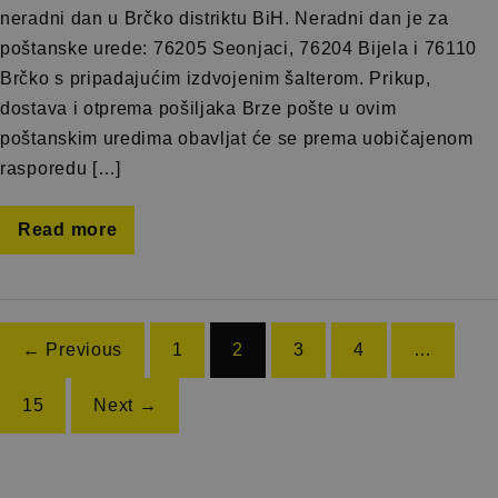
neradni dan u Brčko distriktu BiH. Neradni dan je za
poštanske urede: 76205 Seonjaci, 76204 Bijela i 76110
Brčko s pripadajućim izdvojenim šalterom. Prikup,
dostava i otprema pošiljaka Brze pošte u ovim
poštanskim uredima obavljat će se prema uobičajenom
rasporedu […]
Read more
← Previous
1
2
3
4
…
15
Next →